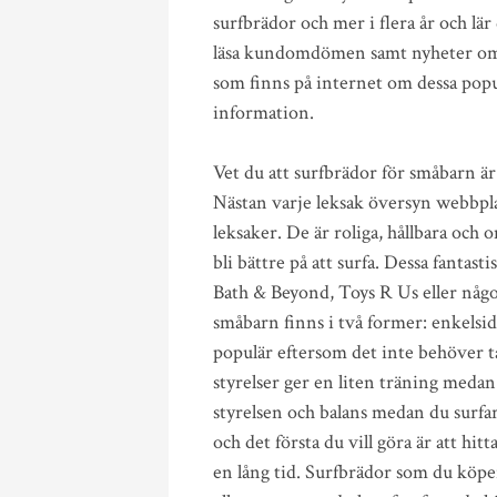
surfbrädor och mer i flera år och l
läsa kundomdömen samt nyheter om de
som finns på internet om dessa popu
information.
Vet du att surfbrädor för småbarn är
Nästan varje leksak översyn webbpla
leksaker. De är roliga, hållbara och o
bli bättre på att surfa. Dessa fantas
Bath & Beyond, Toys R Us eller någo
småbarn finns i två former: enkelsi
populär eftersom det inte behöver tas
styrelser ger en liten träning medan
styrelsen och balans medan du surfa
och det första du vill göra är att hi
en lång tid. Surfbrädor som du köper