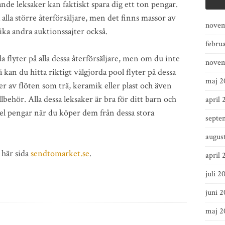
nde leksaker kan faktiskt spara dig ett ton pengar.
 alla större återförsäljare, men det finns massor av
novem
ka andra auktionssajter också.
febru
da flyter på alla dessa återförsäljare, men om du inte
novem
 kan du hitta riktigt välgjorda pool flyter på dessa
maj 2
per av flöten som trä, keramik eller plast och även
llbehör. Alla dessa leksaker är bra för ditt barn och
april 
l pengar när du köper dem från dessa stora
septe
augus
 här sida
sendtomarket.se
.
april 
juli 2
juni 
maj 2