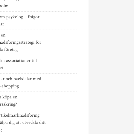
holm
om psykolog – frågor
var
 en
dsföringsstrategi för
lla företag
ska associationer till
et
lar och nackdelar med
e-shopping
u köpa en
rsäkring?
rtikelmarknadsföring
älpa dig att utveckla ditt
g