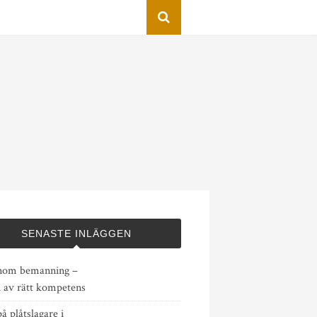
SENASTE INLÄGGEN
nom bemanning –
n av rätt kompetens
på plåtslagare i