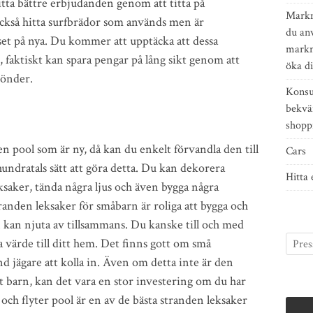
itta bättre erbjudanden genom att titta på
Markn
kså hitta surfbrädor som används men är
du an
riset på nya. Du kommer att upptäcka att dessa
markn
r, faktiskt kan spara pengar på lång sikt genom att
öka di
sönder.
Konsu
bekvä
shopp
en pool som är ny, då kan du enkelt förvandla den till
Cars
undratals sätt att göra detta. Du kan dekorera
Hitta 
eksaker, tända några ljus och även bygga några
tranden leksaker för småbarn är roliga att bygga och
n kan njuta av tillsammans. Du kanske till och med
a värde till ditt hem. Det finns gott om små
ynd jägare att kolla in. Även om detta inte är den
t barn, kan det vara en stor investering om du har
 och flyter pool är en av de bästa stranden leksaker