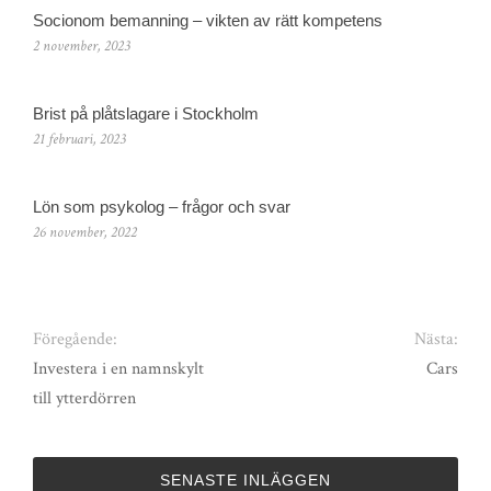
Socionom bemanning – vikten av rätt kompetens
2 november, 2023
Brist på plåtslagare i Stockholm
21 februari, 2023
Lön som psykolog – frågor och svar
26 november, 2022
Föregående:
Nästa:
Investera i en namnskylt
Cars
till ytterdörren
SENASTE INLÄGGEN