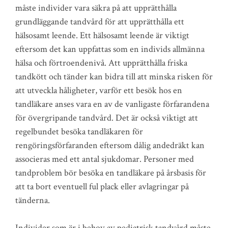
måste individer vara säkra på att upprätthålla
grundläggande tandvård för att upprätthålla ett
hälsosamt leende. Ett hälsosamt leende är viktigt
eftersom det kan uppfattas som en individs allmänna
hälsa och förtroendenivå. Att upprätthålla friska
tandkött och tänder kan bidra till att minska risken för
att utveckla håligheter, varför ett besök hos en
tandläkare anses vara en av de vanligaste förfarandena
för övergripande tandvård. Det är också viktigt att
regelbundet besöka tandläkaren för
rengöringsförfaranden eftersom dålig andedräkt kan
associeras med ett antal sjukdomar. Personer med
tandproblem bör besöka en tandläkare på årsbasis för
att ta bort eventuell ful plack eller avlagringar på
tänderna.
Individer som är i behov av pediatrisk tandvård måste