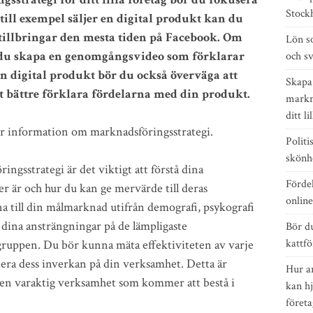
Stock
ill exempel säljer en digital produkt kan du
illbringar den mesta tiden på Facebook. Om
Lön s
n du skapa en genomgångsvideo som förklarar
och s
n digital produkt bör du också överväga att
Skapa
t bättre förklara fördelarna med din produkt.
markna
ditt li
r information om marknadsföringsstrategi.
Politi
skönh
ingsstrategi är det viktigt att förstå dina
Förde
r är och hur du kan ge mervärde till deras
onlin
a till din målmarknad utifrån demografi, psykografi
 dina ansträngningar på de lämpligaste
Bör d
kattfö
ruppen. Du bör kunna mäta effektiviteten av varje
era dess inverkan på din verksamhet. Detta är
Hur a
pp en varaktig verksamhet som kommer att bestå i
kan hj
företa