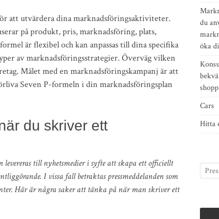
Markn
r att utvärdera dina marknadsföringsaktiviteter.
du an
erar på produkt, pris, marknadsföring, plats,
markn
mel är flexibel och kan anpassas till dina specifika
öka di
typer av marknadsföringsstrategier. Överväg vilken
Konsu
företag. Målet med en marknadsföringskampanj är att
bekvä
förliva Seven P-formeln i din marknadsföringsplan
shopp
Cars
när du skriver ett
Hitta 
evereras till nyhetsmedier i syfte att skapa ett officiellt
entliggörande. I vissa fall betraktas pressmeddelanden som
ter. Här är några saker att tänka på när man skriver ett