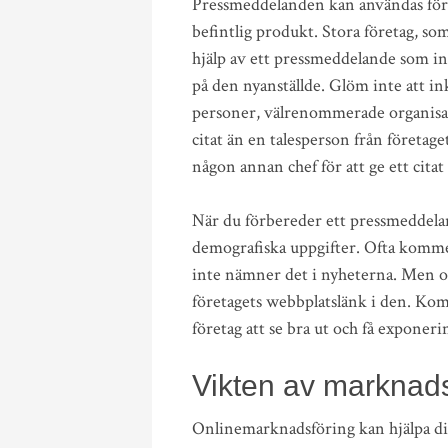
Pressmeddelanden kan användas för a
befintlig produkt. Stora företag, s
hjälp av ett pressmeddelande som inn
på den nyanställde. Glöm inte att ink
personer, välrenommerade organisat
citat än en talesperson från företage
någon annan chef för att ge ett citat
När du förbereder ett pressmeddela
demografiska uppgifter. Ofta kommer
inte nämner det i nyheterna. Men om 
företagets webbplatslänk i den. Kom i
företag att se bra ut och få exponeri
Vikten av marknads
Onlinemarknadsföring kan hjälpa ditt