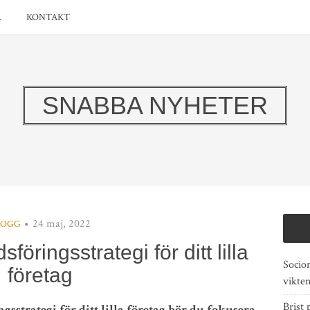
R
KONTAKT
SNABBA NYHETER
24 maj, 2022
LOGG
öringsstrategi för ditt lilla
Socio
företag
vikte
Brist 
strategi för ditt lilla företag bör du fokusera