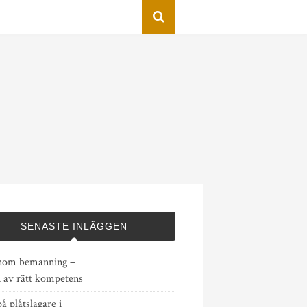
SENASTE INLÄGGEN
nom bemanning –
n av rätt kompetens
på plåtslagare i