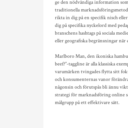
ge den nödvändiga information som p
traditionella marknadsföringsmetode
rikta in dig på en specifik nisch elle
dig på specifika nyckelord med pedag
branschens hashtags på sociala medi
eller geografiska begränsningar när
Marlboro Man, den ikoniska hambu
beef?”-taggline är alla klassiska exe
varumärken tvingades flytta sitt fok
och konsumenternas vanor förändrad
någonsin och förutspås bli ännu vik
strategi för marknadsföring online 
målgrupp på ett effektivare sätt.