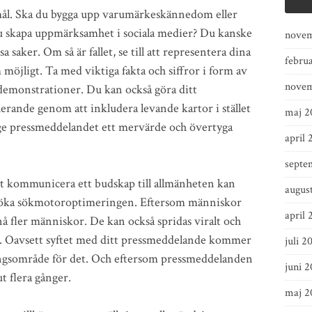
 mål. Ska du bygga upp varumärkeskännedom eller
du skapa uppmärksamhet i sociala medier? Du kanske
novem
essa saker. Om så är fallet, se till att representera dina
febru
m möjligt. Ta med viktiga fakta och siffror i form av
novem
demonstrationer. Du kan också göra ditt
erande genom att inkludera levande kartor i stället
maj 2
 ge pressmeddelandet ett mervärde och övertyga
april 
septe
att kommunicera ett budskap till allmänheten kan
augus
 öka sökmotoroptimeringen. Eftersom människor
april 
nå fler människor. De kan också spridas viralt och
er. Oavsett syftet med ditt pressmeddelande kommer
juli 2
ningsområde för det. Och eftersom pressmeddelanden
juni 
ut flera gånger.
maj 2