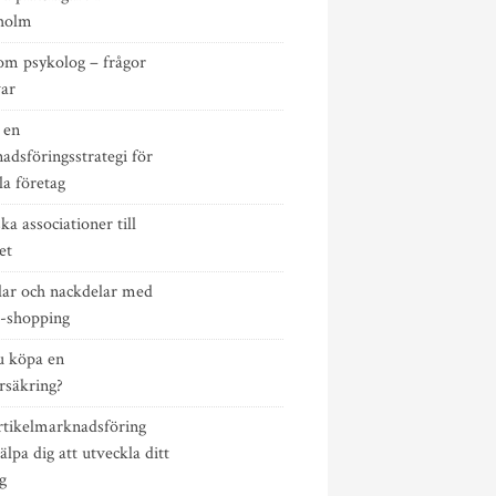
holm
om psykolog – frågor
var
 en
dsföringsstrategi för
lla företag
ska associationer till
et
lar och nackdelar med
e-shopping
u köpa en
rsäkring?
rtikelmarknadsföring
älpa dig att utveckla ditt
g