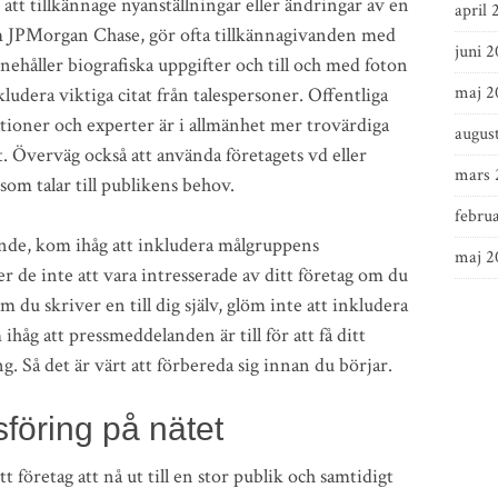
tt tillkännage nyanställningar eller ändringar av en
april 
om JPMorgan Chase, gör ofta tillkännagivanden med
juni 2
ehåller biografiska uppgifter och till och med foton
maj 2
ludera viktiga citat från talespersoner. Offentliga
ioner och experter är i allmänhet mer trovärdiga
augus
t. Överväg också att använda företagets vd eller
mars 
 som talar till publikens behov.
februa
nde, kom ihåg att inkludera målgruppens
maj 2
 de inte att vara intresserade av ditt företag om du
du skriver en till dig själv, glöm inte att inkludera
håg att pressmeddelanden är till för att få ditt
ng. Så det är värt att förbereda sig innan du börjar.
föring på nätet
 företag att nå ut till en stor publik och samtidigt