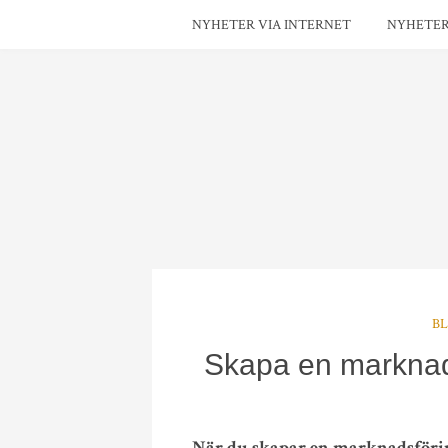
NYHETER VIA INTERNET
NYHETE
B
Skapa en marknadsf
När du skapar en marknadsförings