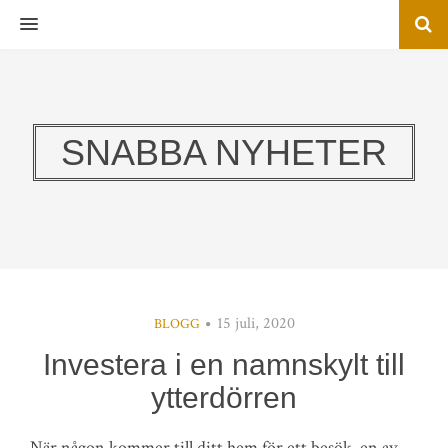
MENU
SNABBA NYHETER
15 juli, 2020
BLOGG
Investera i en namnskylt till
ytterdörren
När någon kommer till ditt hem för ett besök, en av