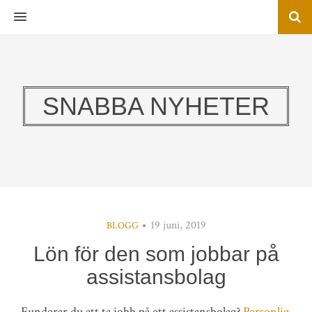
MENU
SNABBA NYHETER
19 juni, 2019
BLOGG
Lön för den som jobbar på
assistansbolag
Funderar du att ta jobb på ett assistansbolag?
Personlig