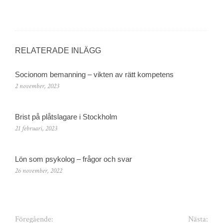
RELATERADE INLÄGG
Socionom bemanning – vikten av rätt kompetens
2 november, 2023
Brist på plåtslagare i Stockholm
21 februari, 2023
Lön som psykolog – frågor och svar
26 november, 2022
Föregående:
Nästa: