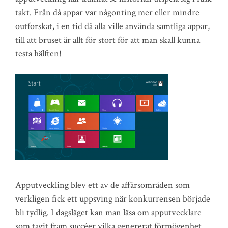
takt. Från då appar var någonting mer eller mindre
outforskat, i en tid då alla ville använda samtliga appar,
till att bruset är allt för stort för att man skall kunna
testa hälften!
Apputveckling blev ett av de affärsområden som
verkligen fick ett uppsving när konkurrensen började
bli tydlig. I dagsläget kan man läsa om apputvecklare
som tagit fram succéer vilka genererat förmögenhet.